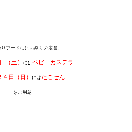
わりフードにはお祭りの定番、
日（土）
ベビーカステラ
には
２４日（日）
たこせん
には
をご用意！