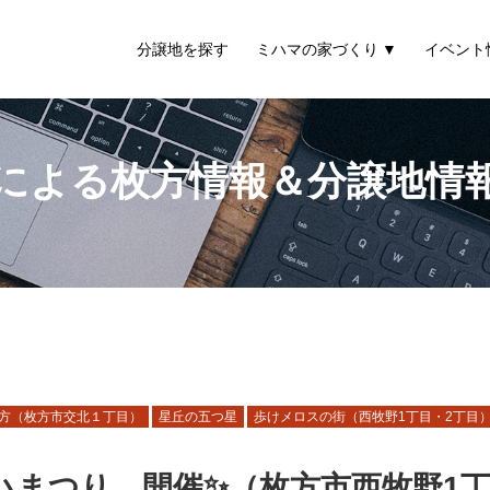
分譲地を探す
ミハマの家づくり
イベント
による枚方情報＆分譲地情
方（枚方市交北１丁目）
星丘の五つ星
歩けメロスの街（西牧野1丁目・2丁目
夏のミハまつり、開催✨（枚方市西牧野1