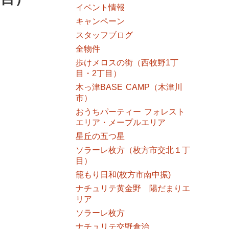
イベント情報
キャンペーン
スタッフブログ
全物件
歩けメロスの街（西牧野1丁
目・2丁目）
木っ津BASE CAMP（木津川
市）
おうちパーティー フォレスト
エリア・メープルエリア
星丘の五つ星
ソラーレ枚方（枚方市交北１丁
目）
籠もり日和(枚方市南中振)
ナチュリテ黄金野 陽だまりエ
リア
ソラーレ枚方
ナチュリテ交野倉治