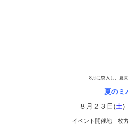
8月に突入し、夏
夏のミ
８
月２３日(
土
)
イベント開催地 枚