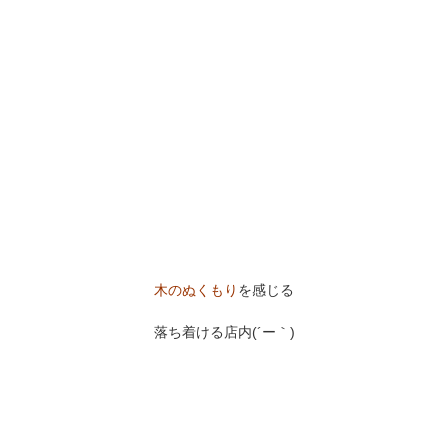
木のぬくもり
を感じる
落ち着ける店内(´ー｀)