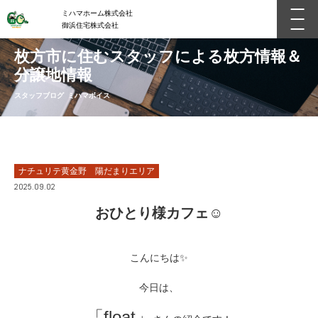
ミハマホーム株式会社
御浜住宅株式会社
枚方市に住むスタッフによる枚方情報＆
分譲地情報
スタッフブログ ミハマボイス
ナチュリテ黄金野 陽だまりエリア
2025.09.02
おひとり様カフェ☺
こんにちは✨
今日は、
「float」