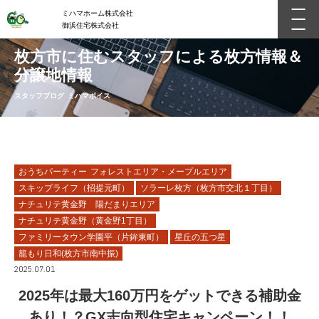
ミハマホーム株式会社
御浜住宅株式会社
枚方市に住むスタッフによる枚方情報＆
分譲地情報
スタッフブログ ミハマボイス
おうちパーティー フォレストエリア・メープルエリア
スキップライフ（招提元町）
ソラーレ枚方（枚方市交北１丁目）
ナチュリテ黄金野 陽だまりエリア
ナチュリテ黄金野（黄金野1丁目）
ファミリータウン学園平（片鉾東町）
星丘の五つ星
籠もり日和(枚方市南中振)
2025.07.01
2025年は最大160万円をゲットできる補助金
あり！？GX志向型住宅キャンペーン！！