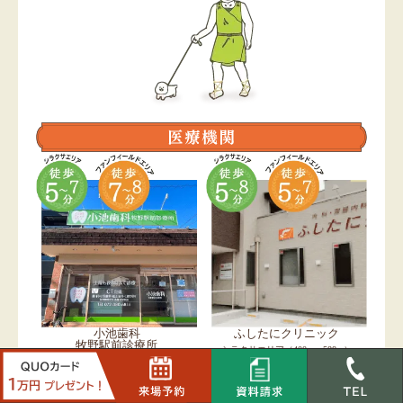
ふしたにクリニック
小池歯科
牧野駅前診療所
シラクサエリア（400m〜588m）
シラクサエリア（350m〜538m）
ファンフィールドエリア（400m〜
シラクサエリア（350m〜538m）
520m）