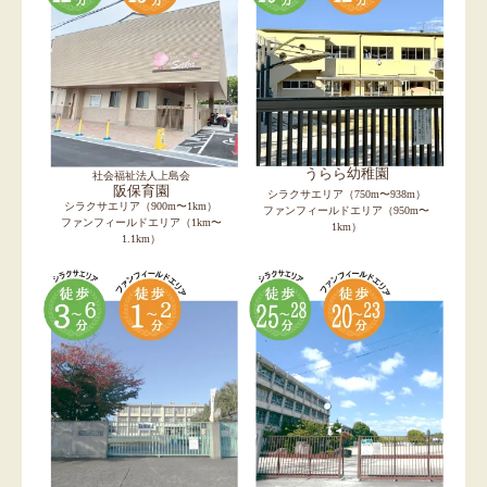
うらら幼稚園
社会福祉法人上島会
阪保育園
シラクサエリア（750m〜938m）
シラクサエリア（900m〜1km）
ファンフィールドエリア（950m〜
ファンフィールドエリア（1km〜
1km）
1.1km）