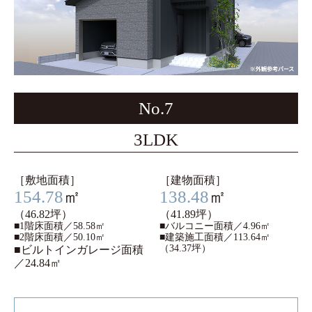
No.7
3LDK
［敷地面積］
［建物面積］
154.78
㎡
138.48
㎡
（46.82坪）
（41.89坪）
■1階床面積／58.58㎡
■バルコニー面積
／4.96㎡
■2階床面積／50.10㎡
■建築施工面積
／113.64㎡
（34.37坪）
■ビルトインガレージ面積
／24.84㎡