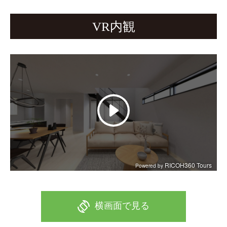
VR内観
mobile_rotate
横画面で見る