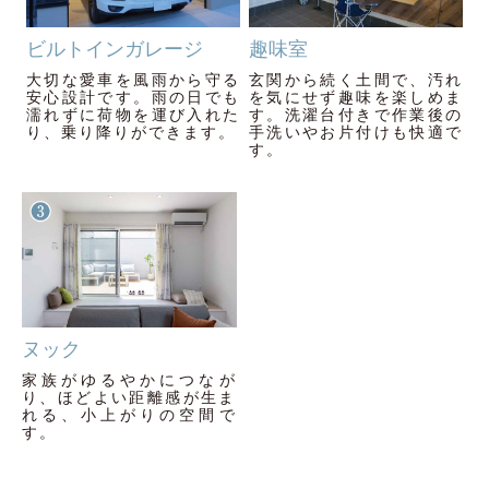
ビルトインガレージ
趣味室
大切な愛車を風雨から守る
玄関から続く土間で、汚れ
安心設計です。雨の日でも
を気にせず趣味を楽しめま
濡れずに荷物を運び入れた
す。洗濯台付きで作業後の
り、乗り降りができます。
手洗いやお片付けも快適で
す。
ヌック
家族がゆるやかにつなが
り、ほどよい距離感が生ま
れる、小上がりの空間で
す。