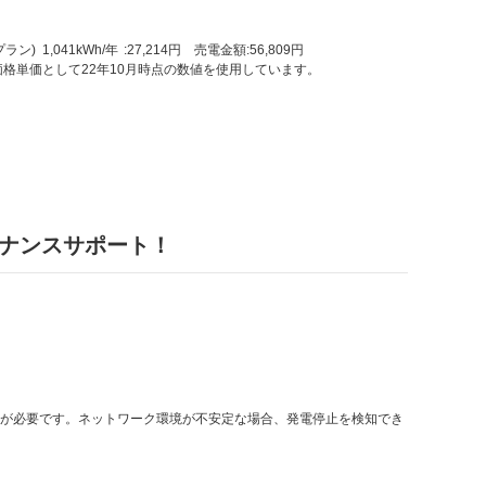
041kWh/年 :27,214円 売電金額:56,809円
格単価として22年10月時点の数値を使用しています。
テナンスサポート！
が必要です。ネットワーク環境が不安定な場合、発電停止を検知でき