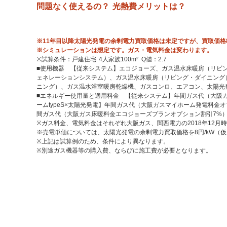
問題なく使えるの？ 光熱費メリットは？
※11年目以降太陽光発電の余剰電力買取価格は未定ですが、買取価格8
※シミュレーションは想定です。ガス・電気料金は変わります。
※試算条件：戸建住宅 4人家族100m² Q値：2.7
■使用機器 【従来システム】エコジョーズ、ガス温水床暖房（リビング
ェネレーションシステム）、ガス温水床暖房（リビング・ダイニング）
ニング）、ガス温水浴室暖房乾燥機、ガスコンロ、エアコン、太陽光発電
■エネルギー使用量と適用料金 【従来システム】年間ガス代（大阪ガス床暖
ームtypeS×太陽光発電】年間ガス代（大阪ガスマイホーム発電料金オプシ
間ガス代（大阪ガス床暖料金エコジョーズプランオプション割引7%）：97,1
※ガス料金、電気料金はそれぞれ大阪ガス、関西電力の2018年12
※売電単価については、太陽光発電の余剰電力買取価格を8円/kW（
※上記は試算例のため、条件により異なります。
※別途ガス機器等の購入費、ならびに施工費が必要となります。