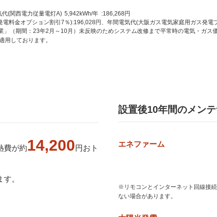
西電力従量電灯A) 5,942kWh/年 :186,268円
金オプション割引7％):196,028円、年間電気代(大阪ガス電気家庭用ガス発電プラン) 1,
」（期間：23年2月～10月）未反映のためシステム改修まで平常時の電気・ガス価
を適用しております。
設置後10年間のメン
14,200
エネファーム
熱費が約
円おト
ます。
※リモコンとインターネット回線接続
ない場合があります。