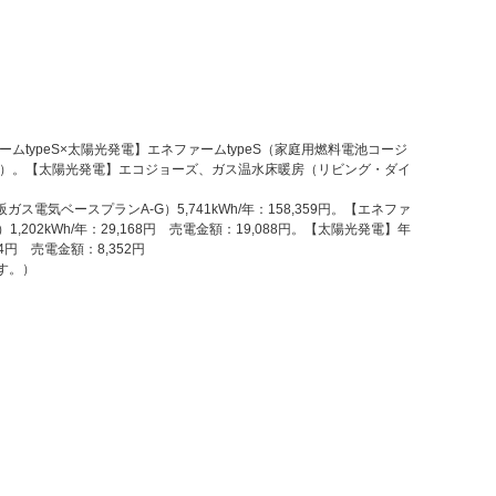
ypeS×太陽光発電】エネファームtypeS（家庭用燃料電池コージ
ズ）。【太陽光発電】エコジョーズ、ガス温水床暖房（リビング・ダイ
ベースプランA-G）5,741kWh/年：158,359円。【エネファ
02kWh/年：29,168円 売電金額：19,088円。【太陽光発電】年
円 売電金額：8,352円
す。）