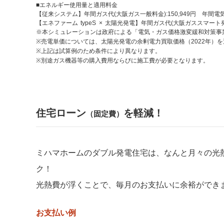
■エネルギー使用量と適用料金
【従来システム】年間ガス代(大阪ガス一般料金):150,949円 年間電気代(関
【エネファーム typeS × 太陽光発電】年間ガス代(大阪ガススマート発電料
※本シミュレーションは政府による「電気・ガス価格激変緩和対策事業
※売電単価については、太陽光発電の余剰電力買取価格（2022年）
※上記は試算例のため条件により異なります。
※別途ガス機器等の購入費用ならびに施工費が必要となります。
住宅ローン
を軽減！
（固定費）
ミハマホームのダブル発電住宅は、なんと月々の光
ク！
光熱費が浮くことで、毎月のお支払いに余裕ができ
お支払い例