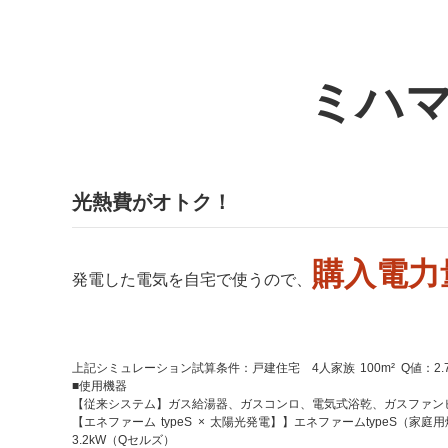
ミハ
光熱費がオトク！
購入電力
発電した電気を自宅で使うので、
上記シミュレーション試算条件：戸建住宅 4人家族 100m² Q値：2.
■使用機器
【従来システム】ガス給湯器、ガスコンロ、電気式浴乾、ガスファン
【エネファーム typeS × 太陽光発電】】エネファームtype
3.2kW（Qセルズ）