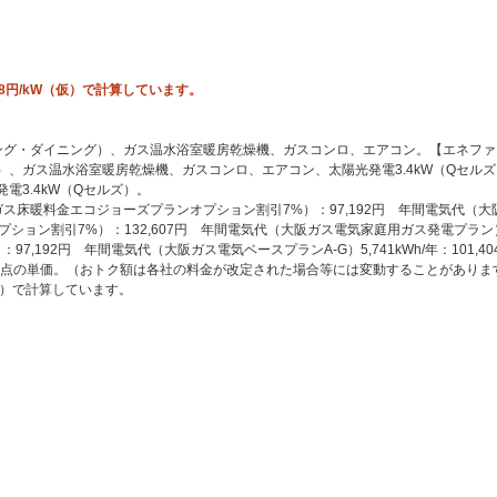
円/kW（仮）で計算しています。
・ダイニング）、ガス温水浴室暖房乾燥機、ガスコンロ、エアコン。【エネファームt
、ガス温水浴室暖房乾燥機、ガスコンロ、エアコン、太陽光発電3.4kW（Qセル
3.4kW（Qセルズ）。
料金エコジョーズプランオプション割引7%）：97,192円 年間電気代（大阪ガス電気
ョン割引7%）：132,607円 年間電気代（大阪ガス電気家庭用ガス発電プラン）1,2
92円 年間電気代（大阪ガス電気ベースプランA-G）5,741kWh/年：101,404
月時点の単価。（おトク額は各社の料金が改定された場合等には変動することがありま
仮）で計算しています。