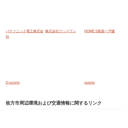
パナソニック電工株式会
株式会社ウッドワン
HOME’S新築一戸建
社
O-uccino
suumo
枚方市周辺環境および交通情報に関するリンク