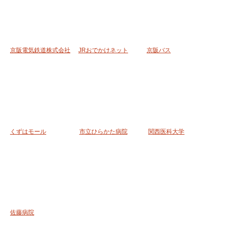
京阪電気鉄道株式会社
JRおでかけネット
京阪バス
くずはモール
市立ひらかた病院
関西医科大学
佐藤病院