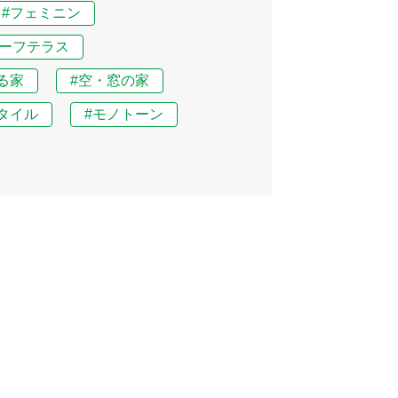
#フェミニン
ルーフテラス
る家
#空・窓の家
タイル
#モノトーン