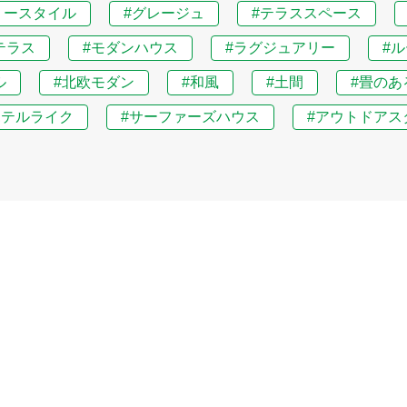
リースタイル
#グレージュ
#テラススペース
テラス
#モダンハウス
#ラグジュアリー
#
ル
#北欧モダン
#和風
#土間
#畳のあ
ホテルライク
#サーファーズハウス
#アウトドアス