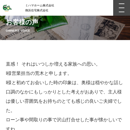
ミハマホーム株式会社
御浜住宅株式会社
お客様の声
OWNER'S VOICE
直感！ それはいつしか増える家族への思い。
I様営業担当の荒木と申します。
I様と初めてお会いした時の印象は、奥様は穏やかな話し
口調のなかにもしっかりとした考えがおありで、主人様
は優しい雰囲気をお持ちのとても感じの良いご夫婦でし
た。
ローン事や間取りの事で沢山打合せした事が懐かしいで
すね。