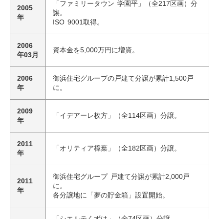
「ファミリータウン 学園平」（全217区画）分
2005
譲。
年
ISO 9001取得。
2006
資本金を5,000万円に増資。
年03月
2006
御浜住宅グループの戸建て分譲が累計1,500戸
年
に。
2009
「イデアーレ枚方」（全114区画）分譲。
年
2011
「オリティア樟葉」（全182区画）分譲。
年
御浜住宅グループ 戸建て分譲が累計2,000戸
2011
に。
年
各分譲地に「夢の貯金箱」設置開始。
「シエルテくずは」（全74区画）分譲。