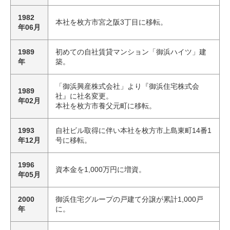
1982
本社を枚方市宮之阪3丁目に移転。
年06月
1989
初めての自社賃貸マンション「御浜ハイツ」建
年
築。
「御浜興産株式会社」より『御浜住宅株式会
1989
社』に社名変更。
年02月
本社を枚方市養父元町に移転。
1993
自社ビル取得に伴い本社を枚方市上島東町14番1
年12月
号に移転。
1996
資本金を1,000万円に増資。
年05月
2000
御浜住宅グループの戸建て分譲が累計1,000戸
年
に。