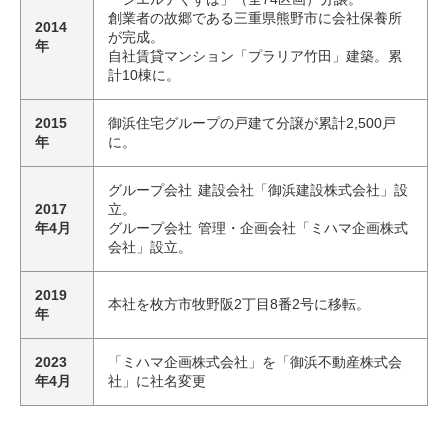
創業者の故郷である三重県熊野市に会社保養所
2014
が完成。
年
自社賃貸マンション「プラリア竹田」建築。累
計10棟に。
2015
御浜住宅グループの戸建て分譲が累計2,500戸
年
に。
グループ会社 建設会社「御浜建設株式会社」設
2017
立。
年4月
グループ会社 管理・企画会社「ミハマ企画株式
会社」設立。
2019
本社を枚方市牧野阪2丁目8番2号に移転。
年
2023
「ミハマ企画株式会社」を「御浜不動産株式会
年4月
社」に社名変更