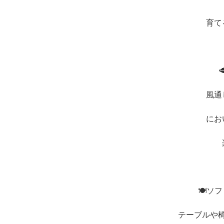
育て
風通
にお
🍽️
テーブルや