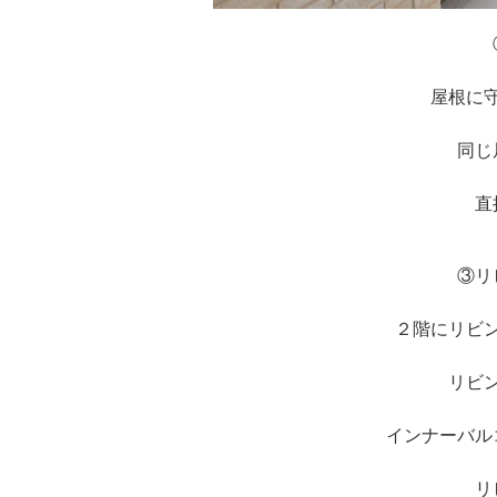
屋根に
同じ
直
③リ
２階にリビ
リビ
インナーバル
リ