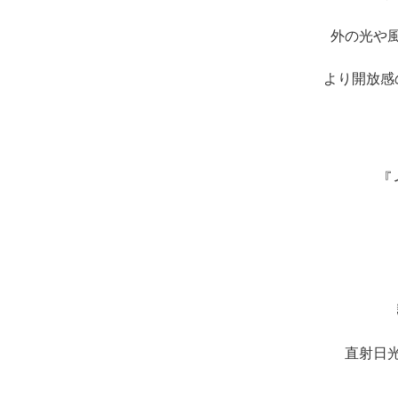
外の光や
より開放感
『
オシ
直射日