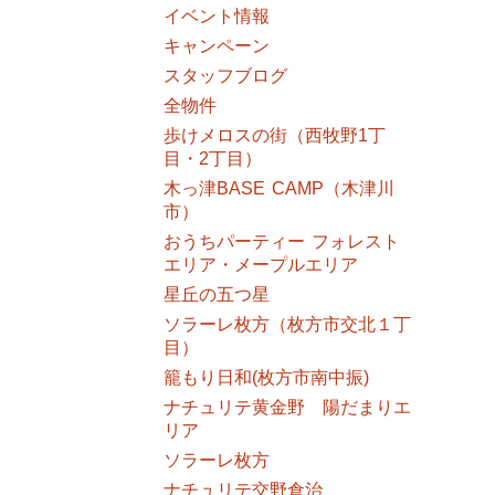
イベント情報
キャンペーン
スタッフブログ
全物件
歩けメロスの街（西牧野1丁
目・2丁目）
木っ津BASE CAMP（木津川
市）
おうちパーティー フォレスト
エリア・メープルエリア
星丘の五つ星
ソラーレ枚方（枚方市交北１丁
目）
籠もり日和(枚方市南中振)
ナチュリテ黄金野 陽だまりエ
リア
ソラーレ枚方
ナチュリテ交野倉治