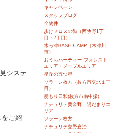
キャンペーン
スタッフブログ
全物件
歩けメロスの街（西牧野1丁
目・2丁目）
木っ津BASE CAMP（木津川
市）
おうちパーティー フォレスト
エリア・メープルエリア
内見システ
星丘の五つ星
ソラーレ枚方（枚方市交北１丁
目）
籠もり日和(枚方市南中振)
ナチュリテ黄金野 陽だまりエ
リア
スをご紹
ソラーレ枚方
ナチュリテ交野倉治