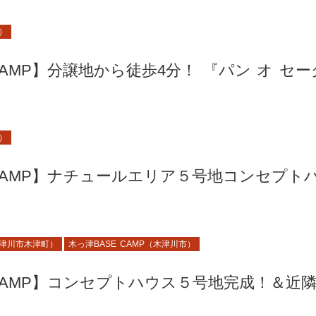
市）
CAMP】分譲地から徒歩4分！ 『パン オ セ
市）
 CAMP】ナチュールエリア５号地コンセプト
津川市木津町）
木っ津BASE CAMP（木津川市）
 CAMP】コンセプトハウス５号地完成！＆近