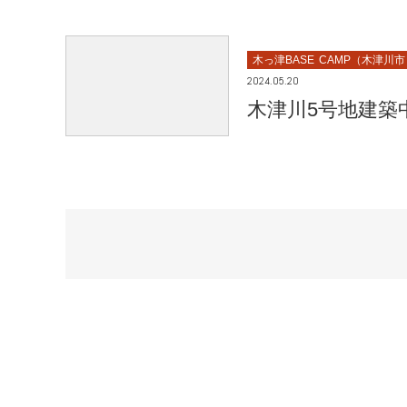
木っ津BASE CAMP（木津川
2024.05.20
木津川5号地建築