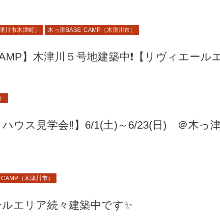
津川市木津町）
木っ津BASE CAMP（木津川市）
 CAMP】木津川５号地建築中❗【リヴィエール
市）
ス見学会‼️】6/1(土)～6/23(日) ＠木っ
 CAMP（木津川市）
ールエリア続々建築中です✨