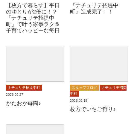
【枚方で暮らす】平日
『ナチュリテ招堤中
のゆとりが2倍に！？
町』造成完了！！
「ナチュリテ招提中
町」で叶う家事ラク＆
子育てハッピーな毎日
ナチュリテ招提中町
スタッフブログ
ナチュリテ招提
中町
2026.02.27
2026.02.18
かたおか苺園♪
枚方でいちご狩り♪