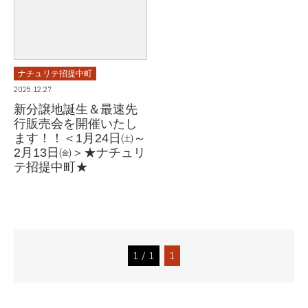
ナチュリテ招提中町
2025.12.27
新分譲地誕生＆最速先
行販売会を開催いたし
ます！！＜1月24日㈯～
2月13日㈮＞★ナチュリ
テ招提中町★
1 / 1
1