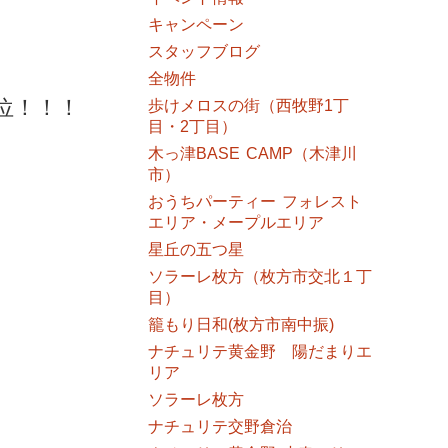
キャンペーン
スタッフブログ
全物件
位！！！
歩けメロスの街（西牧野1丁
目・2丁目）
木っ津BASE CAMP（木津川
市）
おうちパーティー フォレスト
エリア・メープルエリア
星丘の五つ星
ソラーレ枚方（枚方市交北１丁
目）
籠もり日和(枚方市南中振)
ナチュリテ黄金野 陽だまりエ
リア
ソラーレ枚方
」
ナチュリテ交野倉治