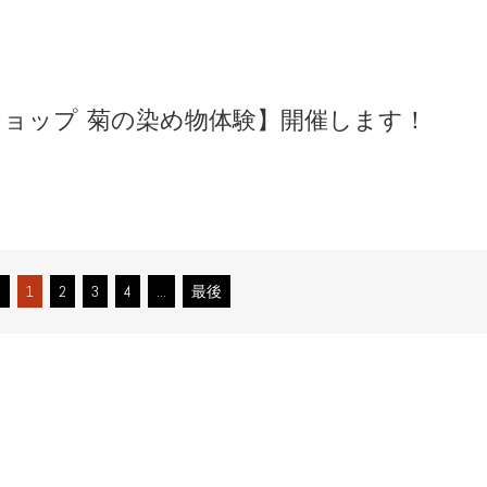
ョップ 菊の染め物体験】開催します！
3
1
2
3
4
...
最後