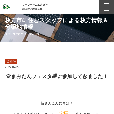
ミハマホーム株式会社
御浜住宅株式会社
枚方市に住むスタッフによる枚方情報＆
分譲地情報
スタッフブログ ミハマボイス
全物件
2024.04.29
🌸まみたんフェスタ🌈に参加してきました！
皆さんこんにちは！
宇田