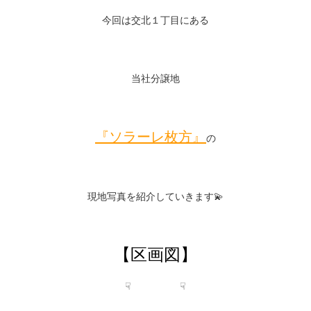
今回は交北１丁目にある
当社分譲地
『ソラーレ枚方』
の
現地写真を紹介していきます💫
【区画図】
☟ ☟