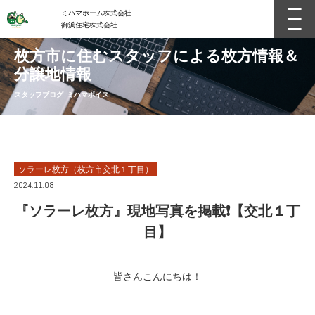
ミハマホーム株式会社
御浜住宅株式会社
枚方市に住むスタッフによる枚方情報＆
分譲地情報
スタッフブログ ミハマボイス
ソラーレ枚方（枚方市交北１丁目）
2024.11.08
『ソラーレ枚方』現地写真を掲載❗【交北１丁
目】
皆さんこんにちは！