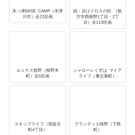
木っ津BASE CAMP（木津
続・歩けメロスの街 （枚
川市）全21区画
方市西牧野1丁目・2丁
目）全113区画
ルミナス牧野（牧野本
シャローレくずは マイア
町）全5区画
ライフ（養父東町）
スキップライフ（招提元
グランディエ牧野（下島
町4丁目）
町）