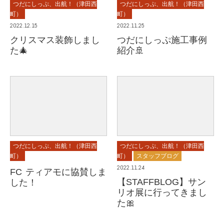
つだにしっぷ、出航！（津田西
つだにしっぷ、出航！（津田西
町）
町）
2022.12.15
2022.11.25
クリスマス装飾しまし
つだにしっぷ施工事例
た🎄
紹介🚢
つだにしっぷ、出航！（津田西
つだにしっぷ、出航！（津田西
町）
町）
スタッフブログ
2022.11.24
FC ティアモに協賛しま
【STAFFBLOG】サン
した！
リオ展に行ってきまし
た🎀