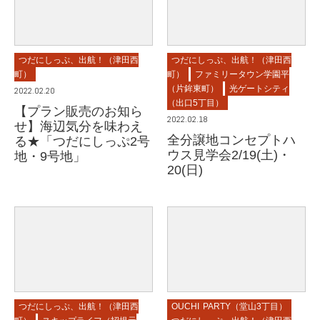
つだにしっぷ、出航！（津田西
つだにしっぷ、出航！（津田西
町）
町）
ファミリータウン学園平
（片鉾東町）
光ゲートシティ
2022.02.20
（出口5丁目）
【プラン販売のお知ら
2022.02.18
せ】海辺気分を味わえ
全分譲地コンセプトハ
る★「つだにしっぷ2号
ウス見学会2/19(土)・
地・9号地」
20(日)
つだにしっぷ、出航！（津田西
OUCHI PARTY（堂山3丁目）