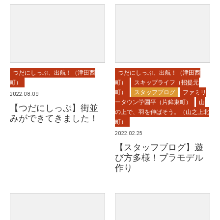
つだにしっぷ、出航！（津田西
つだにしっぷ、出航！（津田西
町）
町）
スキップライフ（招提元
町）
スタッフブログ
ファミリ
2022.08.09
ータウン学園平（片鉾東町）
山
【つだにしっぷ】街並
の上で、羽を伸ばそう。（山之上北
みができてきました！
町）
2022.02.25
【スタッフブログ】遊
び方多様！プラモデル
作り