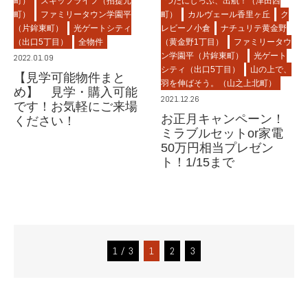
町）
スキップライフ（招提元
つだにしっぷ、出航！（津田西
町）
ファミリータウン学園平
町）
カルヴェール香里ヶ丘
ク
（片鉾東町）
光ゲートシティ
レビーノ小倉
ナチュリテ黄金野
（出口5丁目）
全物件
（黄金野1丁目）
ファミリータウ
ン学園平（片鉾東町）
光ゲート
2022.01.09
シティ（出口5丁目）
山の上で、
【見学可能物件まと
羽を伸ばそう。（山之上北町）
め】 見学・購入可能
2021.12.26
です！お気軽にご来場
お正月キャンペーン！
ください！
ミラブルセットor家電
50万円相当プレゼン
ト！1/15まで
1 / 3
1
2
3