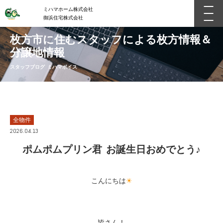
ミハマホーム株式会社
御浜住宅株式会社
枚方市に住むスタッフによる枚方情報＆
分譲地情報
スタッフブログ ミハマボイス
全物件
2026.04.13
ポムポムプリン君 お誕生日おめでとう♪
こんにちは
☀
皆さん！