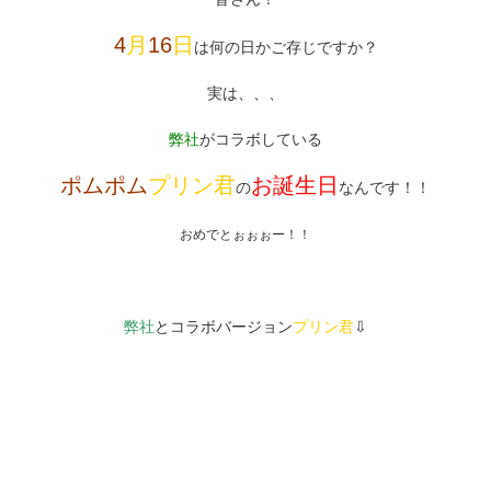
4
月
16
日
は何の日かご存じですか？
実は、、、
弊社
がコラボしている
ポムポム
プリン君
お誕生日
の
なんです！！
おめでとぉぉぉー！！
弊社
とコラボバージョン
プリン君
⇩