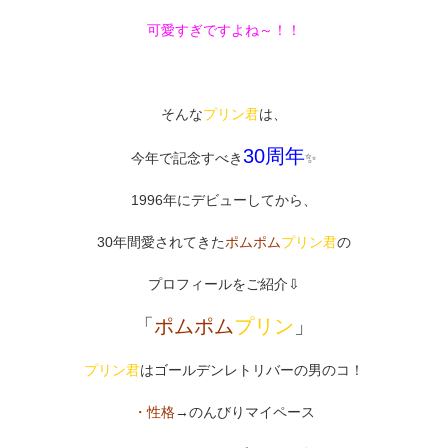
可愛すぎですよね～！！
そんな
プリン君
は、
30周年
今年で記念すべき
✨
1996年
に
デビュー
してから、
30年間愛されてきた
ポムポム
プリン君
の
プロフィールをご紹介⇩
「
ポムポム
プリン
」
プリン君
はゴールデンレトリバーの男のコ！
・性格
→のんびりマイペース