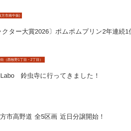
枚方市南中振)
クター大賞2026〕ポムポムプリン2年連続1
街（西牧野1丁目・2丁目）
 Labo 鈴虫寺に行ってきました！
方市高野道 全5区画 近日分譲開始！