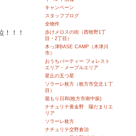
キャンペーン
スタッフブログ
全物件
位！！！
歩けメロスの街（西牧野1丁
目・2丁目）
木っ津BASE CAMP（木津川
市）
おうちパーティー フォレスト
エリア・メープルエリア
星丘の五つ星
ソラーレ枚方（枚方市交北１丁
目）
籠もり日和(枚方市南中振)
ナチュリテ黄金野 陽だまりエ
リア
ソラーレ枚方
ナチュリテ交野倉治