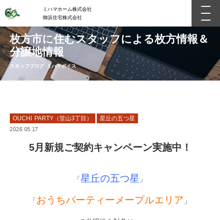
ミハマホーム株式会社
御浜住宅株式会社
枚方市に住むスタッフによる枚方情報＆
分譲地情報
スタッフブログ ミハマボイス
OUCHI PARTY（堂山3丁目）
星丘の五つ星
2026.05.17
5月新規ご契約キャンペーン実施中！
星丘の五つ星
「
」
おうちパーティーメープルエリア
「
」