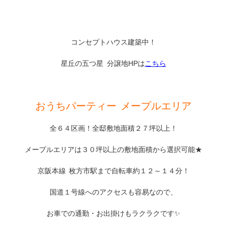
コンセプトハウス建築中！
星丘の五つ星 分譲地HPは
こちら
おうちパーティー メープルエリア
全６４区画！全邸敷地面積２７坪以上！
メープルエリアは３０坪以上の敷地面積から選択可能★
京阪本線 枚方市駅まで自転車約１２～１４分！
国道１号線へのアクセスも容易なので、
お車での通勤・お出掛けもラクラクです✨