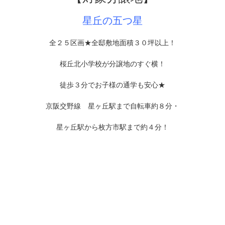
星丘の五つ星
全２５区画★全邸敷地面積３０坪以上！
桜丘北小学校が分譲地のすぐ横！
徒歩３分でお子様の通学も安心★
京阪交野線 星ヶ丘駅まで自転車約８分・
星ヶ丘駅から枚方市駅まで約４分！