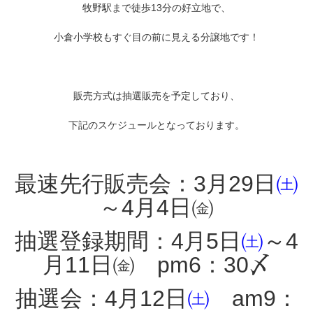
牧野駅まで徒歩13分の好立地で、
小倉小学校もすぐ目の前に見える分譲地です！
販売方式は抽選販売を予定しており、
下記のスケジュールとなっております。
最速先行販売会：3月29日
㈯
～4月4日㈮
抽選登録期間：4月5日
㈯
～4
月11日㈮ pm6：30〆
抽選会：4月12日
㈯
am9：