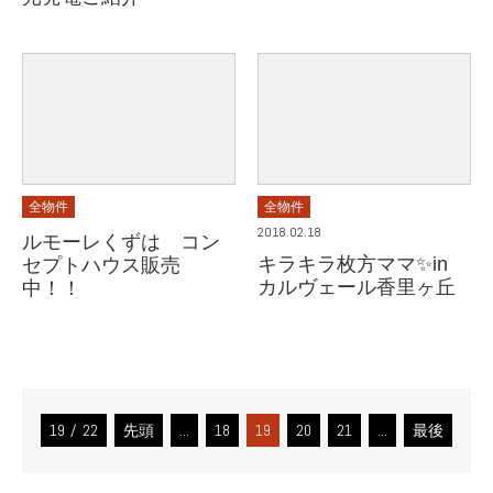
全物件
全物件
2018.02.18
ルモーレくずは コン
キラキラ枚方ママ✨in
セプトハウス販売
カルヴェール香里ヶ丘
中！！
19 / 22
先頭
...
18
19
20
21
...
最後