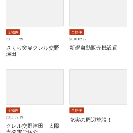
全物件
全物件
2018.03.29
2018.02.27
さくら🌸＠クレル交野
新🌈自動販売機設置
津田
全物件
全物件
2018.02.19
充実の周辺施設！
クレル交野津田 太陽
光発電ご紹介