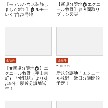
【モデルハウス装飾し
【新規分譲地🏠エクニ
ました👐✨】🏠ルモー
ール牧野】参考間取り
レくずは2号地
プラン図💡
全物件
全物件
2018.05.22
【❀新規分譲地🏠】エ
新規分譲地「エクニー
クニール牧野（宇山東
ル牧野」近日分譲開始
町）『牧野駅』より徒
予定！
歩9分！駅近分譲地誕
生！